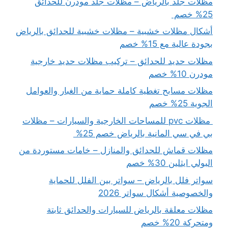
مظلات جلد بالرياض – مظلات جلد مودرن للحدائق
25% خصم
أشكال مظلات خشبية – مظلات خشبية للحدائق بالرياض
بجودة عالية مع 15% خصم
مظلات حديد للحدائق – تركيب مظلات حديد خارجية
مودرن 10% خصم
مظلات مسابح تغطية كاملة حماية من الغبار والعوامل
الجوية 25% خصم
مظلات pvc للمساحات الخارجية والسيارات – مظلات
بي في سي المانية بالرياض خصم 25%
مظلات قماش للحدائق والمنازل – خامات مستوردة من
البولي ايثلين 30% خصم
سواتر فلل بالرياض – سواتر بين الفلل للحماية
والخصوصية أشكال سواتر 2026
مظلات معلقة بالرياض للسيارات والحدائق ثابتة
ومتحركة 20% خصم