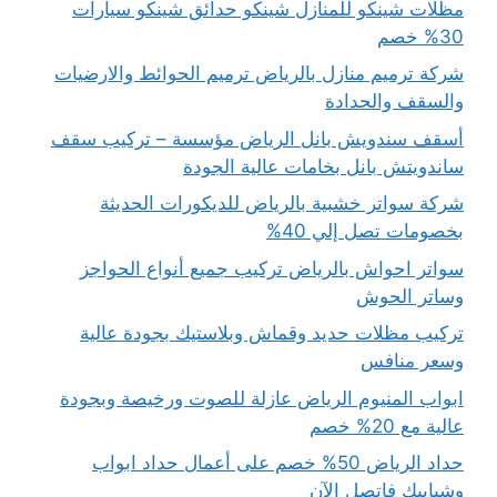
مظلات شينكو للمنازل شينكو حدائق شينكو سيارات
30% خصم
شركة ترميم منازل بالرياض ترميم الحوائط والارضيات
والسقف والحدادة
أسقف سندويش بانل الرياض مؤسسة – تركيب سقف
ساندويتش بانل بخامات عالية الجودة
شركة سواتر خشبية بالرياض للديكورات الحديثة
بخصومات تصل إلي 40%
سواتر احواش بالرياض تركيب جميع أنواع الحواجز
وساتر الحوش
تركيب مظلات حديد وقماش وبلاستيك بجودة عالية
وسعر منافس
ابواب المنيوم الرياض عازلة للصوت ورخيصة وبجودة
عالية مع 20% خصم
حداد الرياض 50% خصم على أعمال حداد ابواب
وشبابيك فإتصل الآن