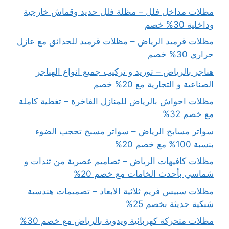
مظلات مداخل فلل – مظلة فلل حديد وقماش خارجية
وداخلية 30% خصم
مظلات قرميد الرياض – مظلات قرميد للحدائق مع عازل
حراري 30% خصم
هناجر بالرياض – توريد و تركيب جميع انواع الهناجر
الصناعية و التجارية مع 20% خصم
مظلات احواش بالرياض للمنازل الفاخرة – تغطية كاملة
مع خصم 32%
سواتر مسابح الرياض – سواتر مسبح تحجب الضوء
بنسبة 100% مع خصم 20%
مظلات كافيهات الرياض – تصاميم عصرية من تندات و
شماسي بأحدث الخامات مع خصم 20%
مظلات سبيس فريم ثلاثية الابعاد – تصميمات هندسية
شبكية حديثة بخصم 25%
مظلات متحركة كهربائية ويدوية بالرياض مع خصم 30%