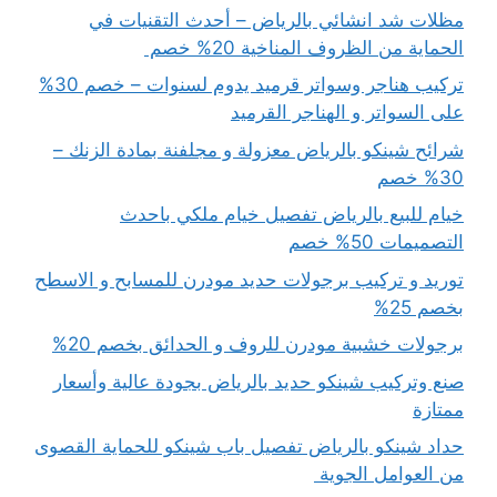
مظلات شد انشائي بالرياض – أحدث التقنيات في
الحماية من الظروف المناخية 20% خصم
تركيب هناجر وسواتر قرميد يدوم لسنوات – خصم 30%
على السواتر و الهناجر القرميد
شرائح شينكو بالرياض معزولة و مجلفنة بمادة الزنك –
30% خصم
خيام للبيع بالرياض تفصيل خيام ملكي باحدث
التصميمات 50% خصم
توريد و تركيب برجولات حديد مودرن للمسابح و الاسطح
بخصم 25%
برجولات خشبية مودرن للروف و الحدائق بخصم 20%
صنع وتركيب شينكو حديد بالرياض بجودة عالية وأسعار
ممتازة
حداد شينكو بالرياض تفصيل باب شينكو للحماية القصوى
من العوامل الجوية