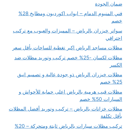
ضمان الجودة
فني المنيوم الدمام – ابواب اكورديون ومطابخ 28%
خصم
سواتر خيزران بالرياض – المميزات والعيوب مع تركيب
احترافي
مظلات مساجد الرياض اكبر تغطية للساحات بأقل سعر
مظلات لكسان -25% خصم تركيب وتوريد مظلات ضد
الكسر
مظلات خيزران الرياض ذو جودة عالية و تصميم انيق
25% خصم
مظلات قبب هرمية بالرياض اعلى حماية للأحواش و
السيارات 50% خصم
مظلات خزانات بالرياض – تركيب وتوريد أفضل المظلات
بأقل تكلفة
تركيب مظلات سيارات بالرياض ثابتة ومتحركة – 20%