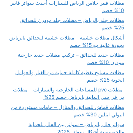
مظلات فيبر جلاس الرياض للسيارات أحدث سواتر فايبر
10% خصم
مظلات جلد بالرياض – مظلات جلد مودرن للحدائق
25% خصم
أشكال مظلات خشبية – مظلات خشبية للحدائق بالرياض
بجودة عالية مع 15% خصم
مظلات حديد للحدائق – تركيب مظلات حديد خارجية
مودرن 10% خصم
مظلات مسابح تغطية كاملة حماية من الغبار والعوامل
الجوية 25% خصم
مظلات pvc للمساحات الخارجية والسيارات – مظلات
بي في سي المانية بالرياض خصم 25%
مظلات قماش للحدائق والمنازل – خامات مستوردة من
البولي ايثلين 30% خصم
سواتر فلل بالرياض – سواتر بين الفلل للحماية
والخصوصية أشكال سواتر 2026