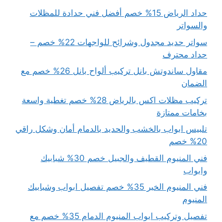
حداد الرياض 15% خصم أفضل فني حدادة للمظلات
والسواتر
سواتر حديد مجدول وشرائح للواجهات 22% خصم –
حداد محترف
مقاول ساندوتش بانل تركيب ألواح بانل 26% خصم مع
الضمان
تركيب مظلات اكس بالرياض 28% خصم تغطية واسعة
بخامات ممتازة
تلبيس ابواب بالخشب والحديد بالدمام أمان وشكل راقي
20% خصم
فني المنيوم القطيف والجبيل خصم 30% شبابيك
وابواب
فني المنيوم الخبر 35% خصم تفصيل ابواب وشبابيك
المنيوم
تفصيل وتركيب ابواب المنيوم الدمام 35% خصم مع