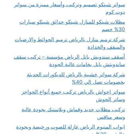
سواتر شينكو تصميم وتركيب وأسعار مميزة من سواتر
دوت كوم
مظلات شينكو للمنازل شينكو حدائق شينكو سيارات
30% خصم
شركة ترميم منازل بالرياض ترميم الحوائط والارضيات
والسقف والحدادة
أسقف سندويش بانل الرياض مؤسسة – تركيب سقف
ساندويتش بانل بخامات عالية الجودة
شركة سواتر خشبية بالرياض للديكورات الحديثة
بخصومات تصل إلي 40%
سواتر احواش بالرياض تركيب جميع أنواع الحواجز
وساتر الحوش
تركيب مظلات حديد وقماش وبلاستيك بجودة عالية
وسعر منافس
ابواب المنيوم الرياض عازلة للصوت ورخيصة وبجودة