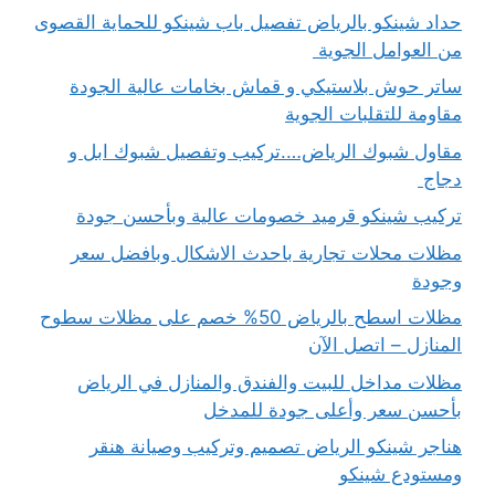
حداد شينكو بالرياض تفصيل باب شينكو للحماية القصوى
من العوامل الجوية
ساتر حوش بلاستيكي و قماش بخامات عالية الجودة
مقاومة للتقلبات الجوية
مقاول شبوك الرياض….تركيب وتفصيل شبوك ابل و
دجاج
تركيب شينكو قرميد خصومات عالية وبأحسن جودة
مظلات محلات تجارية باحدث الاشكال وبافضل سعر
وجودة
مظلات اسطح بالرياض 50% خصم على مظلات سطوح
المنازل – اتصل الآن
مظلات مداخل للبيت والفندق والمنازل في الرياض
بأحسن سعر وأعلى جودة للمدخل
هناجر شينكو الرياض تصميم وتركيب وصيانة هنقر
ومستودع شينكو