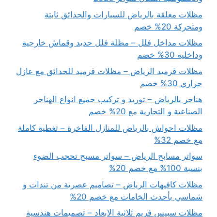
مظلات معلقة بالرياض للسيارات والحدائق ثابتة
ومتحركة 20% خصم
مظلات مداخل فلل – مظلة فلل حديد وقماش خارجية
وداخلية 30% خصم
مظلات قرميد الرياض – مظلات قرميد للحدائق مع عازل
حراري 30% خصم
هناجر بالرياض – توريد و تركيب جميع انواع الهناجر
الصناعية و التجارية مع 20% خصم
مظلات احواش بالرياض للمنازل الفاخرة – تغطية كاملة
مع خصم 32%
سواتر مسابح الرياض – سواتر مسبح تحجب الضوء
بنسبة 100% مع خصم 20%
مظلات كافيهات الرياض – تصاميم عصرية من تندات و
شماسي بأحدث الخامات مع خصم 20%
مظلات سبيس فريم ثلاثية الابعاد – تصميمات هندسية