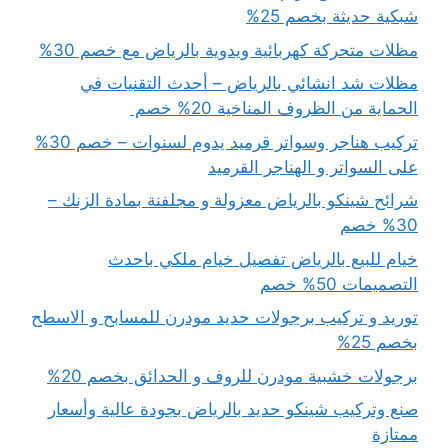
شبكية حديثة بخصم 25%
مظلات متحركة كهربائية ويدوية بالرياض مع خصم 30%
مظلات شد انشائي بالرياض – أحدث التقنيات في
الحماية من الظروف المناخية 20% خصم
تركيب هناجر وسواتر قرميد يدوم لسنوات – خصم 30%
على السواتر و الهناجر القرميد
شرائح شينكو بالرياض معزولة و مجلفنة بمادة الزنك –
30% خصم
خيام للبيع بالرياض تفصيل خيام ملكي باحدث
التصميمات 50% خصم
توريد و تركيب برجولات حديد مودرن للمسابح و الاسطح
بخصم 25%
برجولات خشبية مودرن للروف و الحدائق بخصم 20%
صنع وتركيب شينكو حديد بالرياض بجودة عالية وأسعار
ممتازة