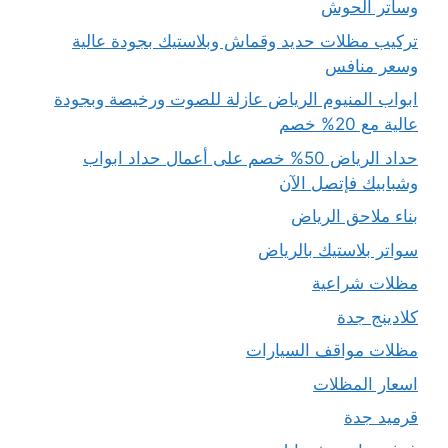
وساتر الحوش
تركيب مظلات حديد وقماش وبلاستيك بجودة عالية
وسعر منافس
ابواب المنيوم الرياض عازلة للصوت ورخيصة وبجودة
عالية مع 20% خصم
حداد الرياض 50% خصم على أعمال حداد ابواب
وشبابيك فإتصل الآن
بناء ملاحق الرياض
سواتر بلاستيك بالرياض
مظلات شراعية
كلادينج جدة
مظلات مواقف السيارات
اسعار المظلات
قرميد جدة