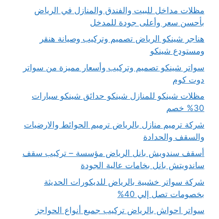
مظلات مداخل للبيت والفندق والمنازل في الرياض
بأحسن سعر وأعلى جودة للمدخل
هناجر شينكو الرياض تصميم وتركيب وصيانة هنقر
ومستودع شينكو
سواتر شينكو تصميم وتركيب وأسعار مميزة من سواتر
دوت كوم
مظلات شينكو للمنازل شينكو حدائق شينكو سيارات
30% خصم
شركة ترميم منازل بالرياض ترميم الحوائط والارضيات
والسقف والحدادة
أسقف سندويش بانل الرياض مؤسسة – تركيب سقف
ساندويتش بانل بخامات عالية الجودة
شركة سواتر خشبية بالرياض للديكورات الحديثة
بخصومات تصل إلي 40%
سواتر احواش بالرياض تركيب جميع أنواع الحواجز