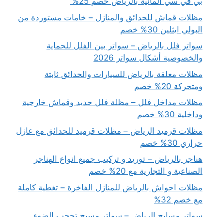
بي في سي المانية بالرياض خصم 25%
مظلات قماش للحدائق والمنازل – خامات مستوردة من
البولي ايثلين 30% خصم
سواتر فلل بالرياض – سواتر بين الفلل للحماية
والخصوصية أشكال سواتر 2026
مظلات معلقة بالرياض للسيارات والحدائق ثابتة
ومتحركة 20% خصم
مظلات مداخل فلل – مظلة فلل حديد وقماش خارجية
وداخلية 30% خصم
مظلات قرميد الرياض – مظلات قرميد للحدائق مع عازل
حراري 30% خصم
هناجر بالرياض – توريد و تركيب جميع انواع الهناجر
الصناعية و التجارية مع 20% خصم
مظلات احواش بالرياض للمنازل الفاخرة – تغطية كاملة
مع خصم 32%
سواتر مسابح الرياض – سواتر مسبح تحجب الضوء