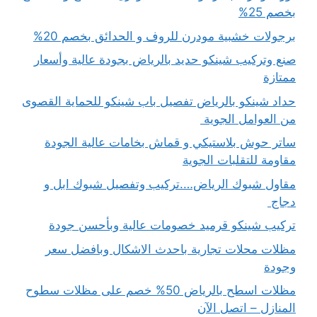
بخصم 25%
برجولات خشبية مودرن للروف و الحدائق بخصم 20%
صنع وتركيب شينكو حديد بالرياض بجودة عالية وأسعار
ممتازة
حداد شينكو بالرياض تفصيل باب شينكو للحماية القصوى
من العوامل الجوية
ساتر حوش بلاستيكي و قماش بخامات عالية الجودة
مقاومة للتقلبات الجوية
مقاول شبوك الرياض….تركيب وتفصيل شبوك ابل و
دجاج
تركيب شينكو قرميد خصومات عالية وبأحسن جودة
مظلات محلات تجارية باحدث الاشكال وبافضل سعر
وجودة
مظلات اسطح بالرياض 50% خصم على مظلات سطوح
المنازل – اتصل الآن