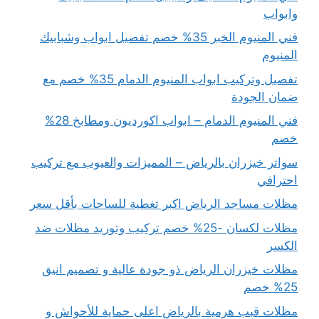
وابواب
فني المنيوم الخبر 35% خصم تفصيل ابواب وشبابيك
المنيوم
تفصيل وتركيب ابواب المنيوم الدمام 35% خصم مع
ضمان الجودة
فني المنيوم الدمام – ابواب اكورديون ومطابخ 28%
خصم
سواتر خيزران بالرياض – المميزات والعيوب مع تركيب
احترافي
مظلات مساجد الرياض اكبر تغطية للساحات بأقل سعر
مظلات لكسان -25% خصم تركيب وتوريد مظلات ضد
الكسر
مظلات خيزران الرياض ذو جودة عالية و تصميم انيق
25% خصم
مظلات قبب هرمية بالرياض اعلى حماية للأحواش و