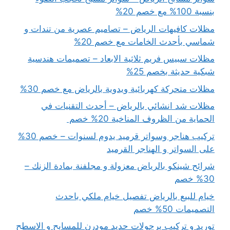
بنسبة 100% مع خصم 20%
مظلات كافيهات الرياض – تصاميم عصرية من تندات و
شماسي بأحدث الخامات مع خصم 20%
مظلات سبيس فريم ثلاثية الابعاد – تصميمات هندسية
شبكية حديثة بخصم 25%
مظلات متحركة كهربائية ويدوية بالرياض مع خصم 30%
مظلات شد انشائي بالرياض – أحدث التقنيات في
الحماية من الظروف المناخية 20% خصم
تركيب هناجر وسواتر قرميد يدوم لسنوات – خصم 30%
على السواتر و الهناجر القرميد
شرائح شينكو بالرياض معزولة و مجلفنة بمادة الزنك –
30% خصم
خيام للبيع بالرياض تفصيل خيام ملكي باحدث
التصميمات 50% خصم
توريد و تركيب برجولات حديد مودرن للمسابح و الاسطح