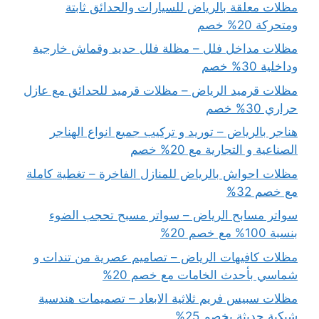
مظلات معلقة بالرياض للسيارات والحدائق ثابتة
ومتحركة 20% خصم
مظلات مداخل فلل – مظلة فلل حديد وقماش خارجية
وداخلية 30% خصم
مظلات قرميد الرياض – مظلات قرميد للحدائق مع عازل
حراري 30% خصم
هناجر بالرياض – توريد و تركيب جميع انواع الهناجر
الصناعية و التجارية مع 20% خصم
مظلات احواش بالرياض للمنازل الفاخرة – تغطية كاملة
مع خصم 32%
سواتر مسابح الرياض – سواتر مسبح تحجب الضوء
بنسبة 100% مع خصم 20%
مظلات كافيهات الرياض – تصاميم عصرية من تندات و
شماسي بأحدث الخامات مع خصم 20%
مظلات سبيس فريم ثلاثية الابعاد – تصميمات هندسية
شبكية حديثة بخصم 25%