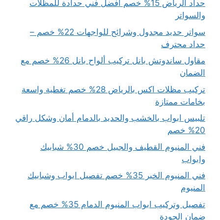
حداد الرياض 15% خصم أفضل فني حدادة للمظلات
والسواتر
سواتر حديد مجدول وشرائح للواجهات 22% خصم –
حداد محترف
مقاول ساندوتش بانل تركيب ألواح بانل 26% خصم مع
الضمان
تركيب مظلات اكس بالرياض 28% خصم تغطية واسعة
بخامات ممتازة
تلبيس ابواب بالخشب والحديد بالدمام أمان وشكل راقي
20% خصم
فني المنيوم القطيف والجبيل خصم 30% شبابيك
وابواب
فني المنيوم الخبر 35% خصم تفصيل ابواب وشبابيك
المنيوم
تفصيل وتركيب ابواب المنيوم الدمام 35% خصم مع
ضمان الجودة