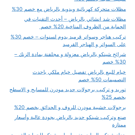
مظلات متحركة كهربائية ويدوية بالرياض مع خصم 30%
مظلات شد انشائي بالرياض – أحدث التقنيات في
الحماية من الظروف المناخية 20% خصم
تركيب هناجر وسواتر قرميد يدوم لسنوات – خصم 30%
على السواتر و الهناجر القرميد
شرائح شينكو بالرياض معزولة و مجلفنة بمادة الزنك –
30% خصم
خيام للبيع بالرياض تفصيل خيام ملكي باحدث
التصميمات 50% خصم
توريد و تركيب برجولات حديد مودرن للمسابح و الاسطح
بخصم 25%
برجولات خشبية مودرن للروف و الحدائق بخصم 20%
صنع وتركيب شينكو حديد بالرياض بجودة عالية وأسعار
ممتازة
حداد شينكو بالرياض تفصيل باب شينكو للحماية القصوى