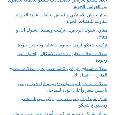
من العوامل الجوية
ساتر حوش بلاستيكي و قماش بخامات عالية الجودة
مقاومة للتقلبات الجوية
مقاول شبوك الرياض….تركيب وتفصيل شبوك ابل و
دجاج
تركيب شينكو قرميد خصومات عالية وبأحسن جودة
مظلات محلات تجارية باحدث الاشكال وبافضل سعر
وجودة
مظلات اسطح بالرياض 50% خصم على مظلات سطوح
المنازل – اتصل الآن
مظلات مداخل للبيت والفندق والمنازل في الرياض
بأحسن سعر وأعلى جودة للمدخل
هناجر شينكو الرياض تصميم وتركيب وصيانة هنقر
ومستودع شينكو
سواتر شينكو تصميم وتركيب وأسعار مميزة من سواتر