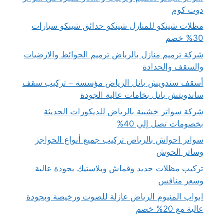
دوت كوم
مظلات شينكو للمنازل شينكو حدائق شينكو سيارات
30% خصم
شركة ترميم منازل بالرياض ترميم الحوائط والارضيات
والسقف والحدادة
أسقف سندويش بانل الرياض مؤسسة – تركيب سقف
ساندويتش بانل بخامات عالية الجودة
شركة سواتر خشبية بالرياض للديكورات الحديثة
بخصومات تصل إلي 40%
سواتر احواش بالرياض تركيب جميع أنواع الحواجز
وساتر الحوش
تركيب مظلات حديد وقماش وبلاستيك بجودة عالية
وسعر منافس
ابواب المنيوم الرياض عازلة للصوت ورخيصة وبجودة
عالية مع 20% خصم