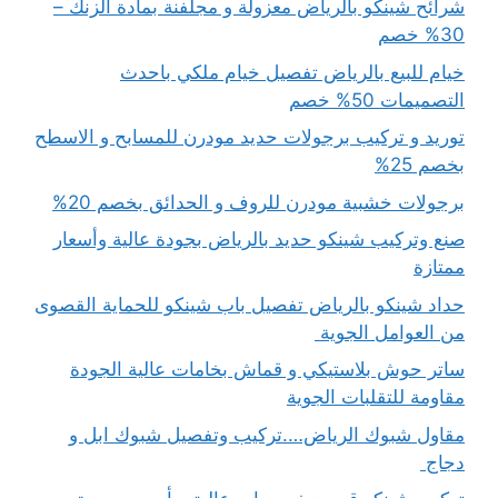
شرائح شينكو بالرياض معزولة و مجلفنة بمادة الزنك –
30% خصم
خيام للبيع بالرياض تفصيل خيام ملكي باحدث
التصميمات 50% خصم
توريد و تركيب برجولات حديد مودرن للمسابح و الاسطح
بخصم 25%
برجولات خشبية مودرن للروف و الحدائق بخصم 20%
صنع وتركيب شينكو حديد بالرياض بجودة عالية وأسعار
ممتازة
حداد شينكو بالرياض تفصيل باب شينكو للحماية القصوى
من العوامل الجوية
ساتر حوش بلاستيكي و قماش بخامات عالية الجودة
مقاومة للتقلبات الجوية
مقاول شبوك الرياض….تركيب وتفصيل شبوك ابل و
دجاج