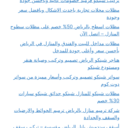
تركيب شينكو قرميد خصومات عالية وبأحسن جودة
مظلات محلات تجارية باحدث الاشكال وبافضل سعر
وجودة
مظلات اسطح بالرياض 50% خصم على مظلات سطوح
المنازل – اتصل الآن
مظلات مداخل للبيت والفندق والمنازل في الرياض
بأحسن سعر وأعلى جودة للمدخل
هناجر شينكو الرياض تصميم وتركيب وصيانة هنقر
ومستودع شينكو
سواتر شينكو تصميم وتركيب وأسعار مميزة من سواتر
دوت كوم
مظلات شينكو للمنازل شينكو حدائق شينكو سيارات
30% خصم
شركة ترميم منازل بالرياض ترميم الحوائط والارضيات
والسقف والحدادة
أسقف سندويش بانل الرياض مؤسسة – تركيب سقف