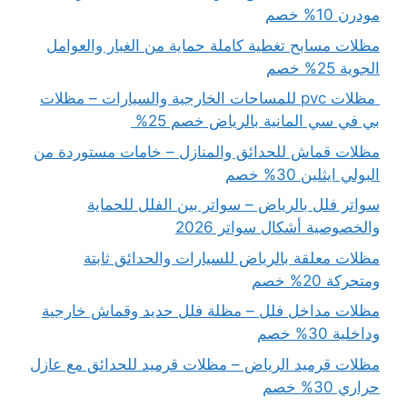
مودرن 10% خصم
مظلات مسابح تغطية كاملة حماية من الغبار والعوامل
الجوية 25% خصم
مظلات pvc للمساحات الخارجية والسيارات – مظلات
بي في سي المانية بالرياض خصم 25%
مظلات قماش للحدائق والمنازل – خامات مستوردة من
البولي ايثلين 30% خصم
سواتر فلل بالرياض – سواتر بين الفلل للحماية
والخصوصية أشكال سواتر 2026
مظلات معلقة بالرياض للسيارات والحدائق ثابتة
ومتحركة 20% خصم
مظلات مداخل فلل – مظلة فلل حديد وقماش خارجية
وداخلية 30% خصم
مظلات قرميد الرياض – مظلات قرميد للحدائق مع عازل
حراري 30% خصم