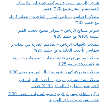
هناجر بالرياض – توريد و تركيب جميع انواع الهناجر
الصناعية و التجارية مع 20% خصم
مظلات احواش بالرياض للمنازل الفاخرة – تغطية كاملة
مع خصم 32%
سواتر مسابح الرياض – سواتر مسبح تحجب الضوء
بنسبة 100% مع خصم 20%
مظلات كافيهات الرياض – تصاميم عصرية من تندات و
شماسي بأحدث الخامات مع خصم 20%
مظلات سبيس فريم ثلاثية الابعاد – تصميمات هندسية
شبكية حديثة بخصم 25%
مظلات متحركة كهربائية ويدوية بالرياض مع خصم 30%
مظلات شد انشائي بالرياض – أحدث التقنيات في
الحماية من الظروف المناخية 20% خصم
تركيب هناجر وسواتر قرميد يدوم لسنوات – خصم 30%
على السواتر و الهناجر القرميد