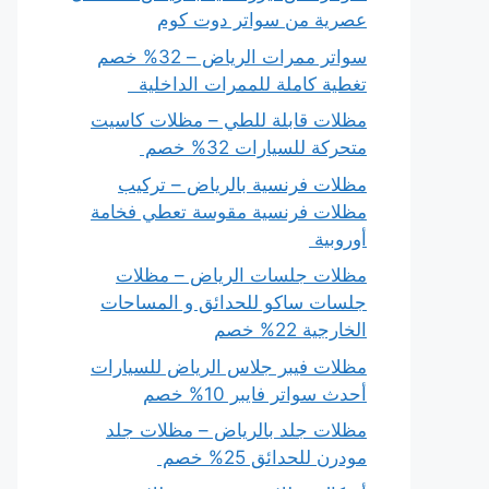
عصرية من سواتر دوت كوم
سواتر ممرات الرياض – 32% خصم
تغطية كاملة للممرات الداخلية
مظلات قابلة للطي – مظلات كاسيت
متحركة للسيارات 32% خصم
مظلات فرنسية بالرياض – تركيب
مظلات فرنسية مقوسة تعطي فخامة
أوروبية
مظلات جلسات الرياض – مظلات
جلسات ساكو للحدائق و المساحات
الخارجية 22% خصم
مظلات فيبر جلاس الرياض للسيارات
أحدث سواتر فايبر 10% خصم
مظلات جلد بالرياض – مظلات جلد
مودرن للحدائق 25% خصم