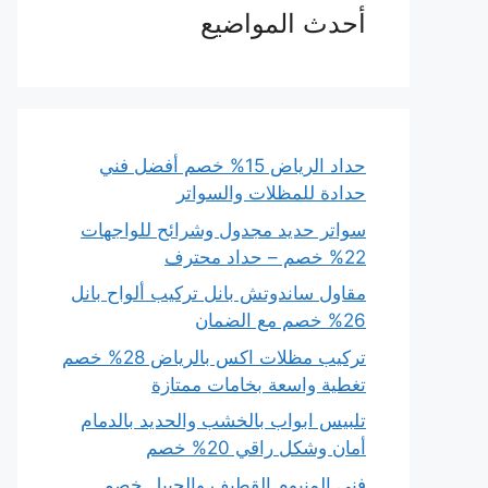
أحدث المواضيع
حداد الرياض 15% خصم أفضل فني
حدادة للمظلات والسواتر
سواتر حديد مجدول وشرائح للواجهات
22% خصم – حداد محترف
مقاول ساندوتش بانل تركيب ألواح بانل
26% خصم مع الضمان
تركيب مظلات اكس بالرياض 28% خصم
تغطية واسعة بخامات ممتازة
تلبيس ابواب بالخشب والحديد بالدمام
أمان وشكل راقي 20% خصم
فني المنيوم القطيف والجبيل خصم