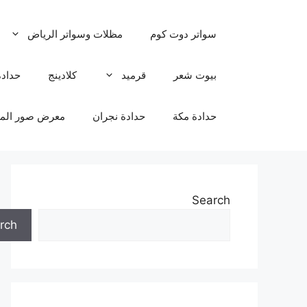
نتقل
لى
سواتر دوت كوم
مظلات وسواتر الرياض
لمحتوى
بيوت شعر
قرميد
كلادينج
حدادة
حدادة مكة
حدادة نجران
معرض صور المظ
Search
rch