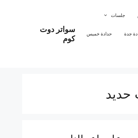
جلسات
سواتر دوت
دة جدة
حدادة خميس
كوم
 حديد