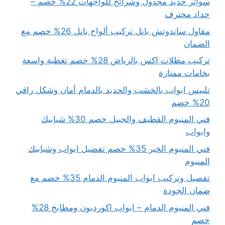
سواتر حديد مجدول وشرائح للواجهات 22% خصم –
حداد محترف
مقاول ساندوتش بانل تركيب ألواح بانل 26% خصم مع
الضمان
تركيب مظلات اكس بالرياض 28% خصم تغطية واسعة
بخامات ممتازة
تلبيس ابواب بالخشب والحديد بالدمام أمان وشكل راقي
20% خصم
فني المنيوم القطيف والجبيل خصم 30% شبابيك
وابواب
فني المنيوم الخبر 35% خصم تفصيل ابواب وشبابيك
المنيوم
تفصيل وتركيب ابواب المنيوم الدمام 35% خصم مع
ضمان الجودة
فني المنيوم الدمام – ابواب اكورديون ومطابخ 28%
خصم