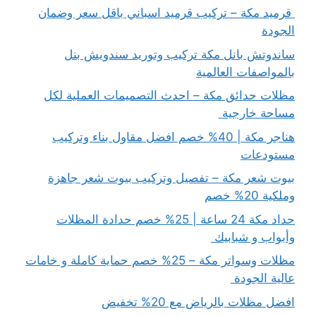
قرميد مكة – تركيب قرميد اسباني باقل سعر وضمان
الجودة
ساندوتش بانل مكة تركيب وتوريد سندويش بنل
بالمواصفات العالمية
مظلات حدائق مكة – احدث التصميمات العملية لكل
مساحة خارجية
هناجر مكة | 40% خصم افضل مقاول بناء وتركيب
مستودعات
بيوت شعر مكة – تفصيل وتركيب بيوت شعر جاهزة
وملكية 20% خصم
حداد مكة 24 ساعة | 25% خصم حدادة المظلات
وأبواب و شبابيك
مظلات وسواتر مكة – 25% خصم حماية كاملة و خامات
عالية الجودة
افضل مظلات بالرياض مع 20% تخفيض