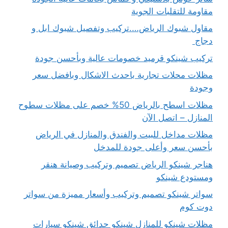
مقاومة للتقلبات الجوية
مقاول شبوك الرياض….تركيب وتفصيل شبوك ابل و
دجاج
تركيب شينكو قرميد خصومات عالية وبأحسن جودة
مظلات محلات تجارية باحدث الاشكال وبافضل سعر
وجودة
مظلات اسطح بالرياض 50% خصم على مظلات سطوح
المنازل – اتصل الآن
مظلات مداخل للبيت والفندق والمنازل في الرياض
بأحسن سعر وأعلى جودة للمدخل
هناجر شينكو الرياض تصميم وتركيب وصيانة هنقر
ومستودع شينكو
سواتر شينكو تصميم وتركيب وأسعار مميزة من سواتر
دوت كوم
مظلات شينكو للمنازل شينكو حدائق شينكو سيارات