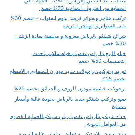
مظلات شد انشائي بالرياض – أحدث التقنيات في
الحماية من الظروف المناخية 20% خصم
تركيب هناجر وسواتر قرميد يدوم لسنوات – خصم 30%
على السواتر و الهناجر القرميد
شرائح شينكو بالرياض معزولة و مجلفنة بمادة الزنك –
30% خصم
خيام للبيع بالرياض تفصيل خيام ملكي باحدث
التصميمات 50% خصم
توريد و تركيب برجولات حديد مودرن للمسابح و الاسطح
بخصم 25%
برجولات خشبية مودرن للروف و الحدائق بخصم 20%
صنع وتركيب شينكو حديد بالرياض بجودة عالية وأسعار
ممتازة
حداد شينكو بالرياض تفصيل باب شينكو للحماية القصوى
من العوامل الجوية
ساتر حوش بلاستيكي و قماش بخامات عالية الجودة