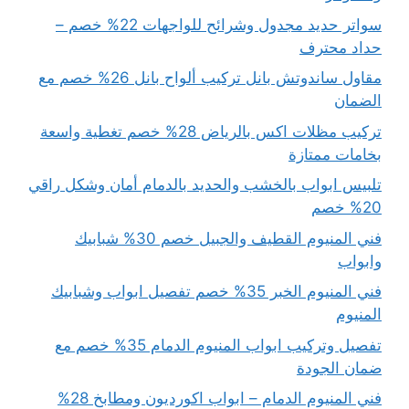
سواتر حديد مجدول وشرائح للواجهات 22% خصم –
حداد محترف
مقاول ساندوتش بانل تركيب ألواح بانل 26% خصم مع
الضمان
تركيب مظلات اكس بالرياض 28% خصم تغطية واسعة
بخامات ممتازة
تلبيس ابواب بالخشب والحديد بالدمام أمان وشكل راقي
20% خصم
فني المنيوم القطيف والجبيل خصم 30% شبابيك
وابواب
فني المنيوم الخبر 35% خصم تفصيل ابواب وشبابيك
المنيوم
تفصيل وتركيب ابواب المنيوم الدمام 35% خصم مع
ضمان الجودة
فني المنيوم الدمام – ابواب اكورديون ومطابخ 28%