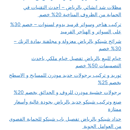
مظلات شد انشائي بالرياض – أحدث التقنيات في
الحماية من الظروف المناخية 20% خصم
تركيب هناجر وسواتر قرميد يدوم لسنوات – خصم 30%
على السواتر و الهناجر القرميد
شرائح شينكو بالرياض معزولة و مجلفنة بمادة الزنك –
30% خصم
خيام للبيع بالرياض تفصيل خيام ملكي باحدث
التصميمات 50% خصم
توريد و تركيب برجولات حديد مودرن للمسابح و الاسطح
بخصم 25%
برجولات خشبية مودرن للروف و الحدائق بخصم 20%
صنع وتركيب شينكو حديد بالرياض بجودة عالية وأسعار
ممتازة
حداد شينكو بالرياض تفصيل باب شينكو للحماية القصوى
من العوامل الجوية