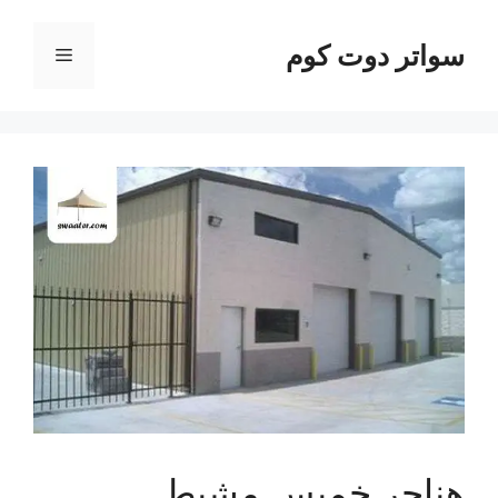
نتقل
لى
سواتر دوت كوم
القائمة
لمحتوى
هناجر خميس مشيط