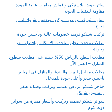
ساتر حوش بلاستيكي و قماش بخامات عالية الجودة
مقاومة للتقلبات الجوية
مقاول شبوك الرياض….تركيب وتفصيل شبوك ابل و
دجاج
تركيب شينكو قرميد خصومات عالية وبأحسن جودة
مظلات محلات تجارية باحدث الاشكال وبافضل سعر
وجودة
مظلات اسطح بالرياض 50% خصم على مظلات سطوح
المنازل – اتصل الآن
مظلات مداخل للبيت والفندق والمنازل في الرياض
بأحسن سعر وأعلى جودة للمدخل
هناجر شينكو الرياض تصميم وتركيب وصيانة هنقر
ومستودع شينكو
سواتر شينكو تصميم وتركيب وأسعار مميزة من سواتر
دوت كوم