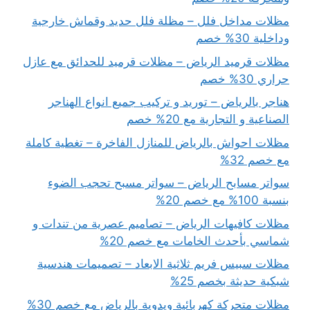
مظلات مداخل فلل – مظلة فلل حديد وقماش خارجية
وداخلية 30% خصم
مظلات قرميد الرياض – مظلات قرميد للحدائق مع عازل
حراري 30% خصم
هناجر بالرياض – توريد و تركيب جميع انواع الهناجر
الصناعية و التجارية مع 20% خصم
مظلات احواش بالرياض للمنازل الفاخرة – تغطية كاملة
مع خصم 32%
سواتر مسابح الرياض – سواتر مسبح تحجب الضوء
بنسبة 100% مع خصم 20%
مظلات كافيهات الرياض – تصاميم عصرية من تندات و
شماسي بأحدث الخامات مع خصم 20%
مظلات سبيس فريم ثلاثية الابعاد – تصميمات هندسية
شبكية حديثة بخصم 25%
مظلات متحركة كهربائية ويدوية بالرياض مع خصم 30%