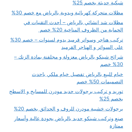
شبكية حديثة بخصم 25%
مظلات متحركة كهربائية ويدوية بالرياض مع خصم 30%
مظلات شد انشائي بالرياض – أحدث التقنيات في
الحماية من الظروف المناخية 20% خصم
تركيب هناجر وسواتر قرميد يدوم لسنوات – خصم 30%
على السواتر و الهناجر القرميد
شرائح شينكو بالرياض معزولة و مجلفنة بمادة الزنك –
30% خصم
خيام للبيع بالرياض تفصيل خيام ملكي باحدث
التصميمات 50% خصم
توريد و تركيب برجولات حديد مودرن للمسابح و الاسطح
بخصم 25%
برجولات خشبية مودرن للروف و الحدائق بخصم 20%
صنع وتركيب شينكو حديد بالرياض بجودة عالية وأسعار
ممتازة