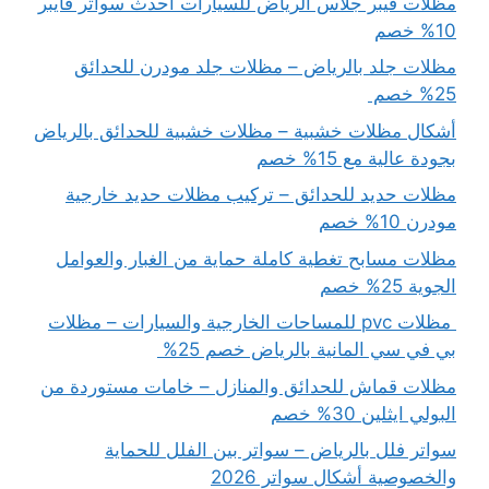
مظلات فيبر جلاس الرياض للسيارات أحدث سواتر فايبر
10% خصم
مظلات جلد بالرياض – مظلات جلد مودرن للحدائق
25% خصم
أشكال مظلات خشبية – مظلات خشبية للحدائق بالرياض
بجودة عالية مع 15% خصم
مظلات حديد للحدائق – تركيب مظلات حديد خارجية
مودرن 10% خصم
مظلات مسابح تغطية كاملة حماية من الغبار والعوامل
الجوية 25% خصم
مظلات pvc للمساحات الخارجية والسيارات – مظلات
بي في سي المانية بالرياض خصم 25%
مظلات قماش للحدائق والمنازل – خامات مستوردة من
البولي ايثلين 30% خصم
سواتر فلل بالرياض – سواتر بين الفلل للحماية
والخصوصية أشكال سواتر 2026