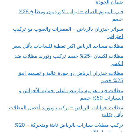
ضمان الجودة
فني المنيوم الدمام – ابواب اكورديون ومطابخ 28%
خصم
سواتر خيزران بالرياض – المميزات والعيوب مع تركيب
احترافي
مظلات مساجد الرياض اكبر تغطية للساحات بأقل سعر
مظلات لكسان -25% خصم تركيب وتوريد مظلات ضد
الكسر
مظلات خيزران الرياض ذو جودة عالية و تصميم انيق
25% خصم
مظلات قبب هرمية بالرياض اعلى حماية للأحواش و
السيارات 50% خصم
مظلات خزانات بالرياض – تركيب وتوريد أفضل المظلات
بأقل تكلفة
تركيب مظلات سيارات بالرياض ثابتة ومتحركة – 20%