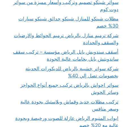
سواتر شينكو تصميم وتركيب وأسعار مميزة من سواتر
دوت كوم
مظلات شينكو للمنازل شينكو حدائق شينكو سيارات
30% خصم
شركة ترميم منازل بالرياض ترميم الحوائط والارضيات
والسقف والحدادة
أسقف سندويش بانل الرياض مؤسسة – تركيب سقف
ساندويتش بانل بخامات عالية الجودة
شركة سواتر خشبية بالرياض للديكورات الحديثة
بخصومات تصل إلي 40%
سواتر احواش بالرياض تركيب جميع أنواع الحواجز
وساتر الحوش
تركيب مظلات حديد وقماش وبلاستيك بجودة عالية
وسعر منافس
ابواب المنيوم الرياض عازلة للصوت ورخيصة وبجودة
عالية مع 20% خصم