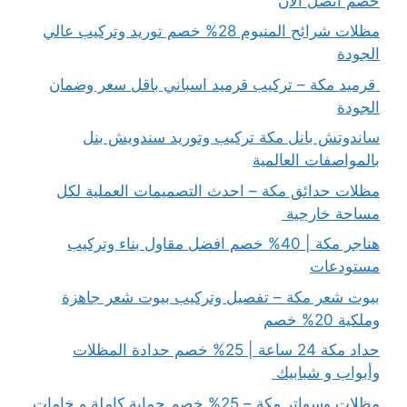
خصم اتصل الآن
مظلات شرائح المنيوم 28% خصم توريد وتركيب عالي
الجودة
قرميد مكة – تركيب قرميد اسباني باقل سعر وضمان
الجودة
ساندوتش بانل مكة تركيب وتوريد سندويش بنل
بالمواصفات العالمية
مظلات حدائق مكة – احدث التصميمات العملية لكل
مساحة خارجية
هناجر مكة | 40% خصم افضل مقاول بناء وتركيب
مستودعات
بيوت شعر مكة – تفصيل وتركيب بيوت شعر جاهزة
وملكية 20% خصم
حداد مكة 24 ساعة | 25% خصم حدادة المظلات
وأبواب و شبابيك
مظلات وسواتر مكة – 25% خصم حماية كاملة و خامات