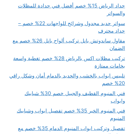
حداد الرياض 15% خصم أفضل فني حدادة للمظلات
والسواتر
سواتر حديد مجدول وشرائح للواجهات 22% خصم –
حداد محترف
مقاول ساندوتش بانل تركيب ألواح بانل 26% خصم مع
الضمان
تركيب مظلات اكس بالرياض 28% خصم تغطية واسعة
بخامات ممتازة
تلبيس ابواب بالخشب والحديد بالدمام أمان وشكل راقي
20% خصم
فني المنيوم القطيف والجبيل خصم 30% شبابيك
وابواب
فني المنيوم الخبر 35% خصم تفصيل ابواب وشبابيك
المنيوم
تفصيل وتركيب ابواب المنيوم الدمام 35% خصم مع