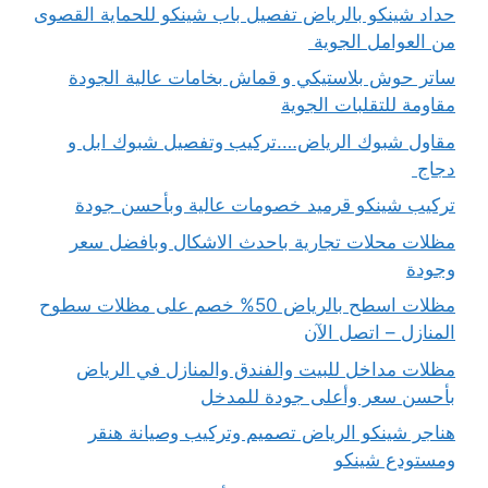
حداد شينكو بالرياض تفصيل باب شينكو للحماية القصوى
من العوامل الجوية
ساتر حوش بلاستيكي و قماش بخامات عالية الجودة
مقاومة للتقلبات الجوية
مقاول شبوك الرياض….تركيب وتفصيل شبوك ابل و
دجاج
تركيب شينكو قرميد خصومات عالية وبأحسن جودة
مظلات محلات تجارية باحدث الاشكال وبافضل سعر
وجودة
مظلات اسطح بالرياض 50% خصم على مظلات سطوح
المنازل – اتصل الآن
مظلات مداخل للبيت والفندق والمنازل في الرياض
بأحسن سعر وأعلى جودة للمدخل
هناجر شينكو الرياض تصميم وتركيب وصيانة هنقر
ومستودع شينكو